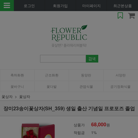
로그인
회원가입
마이페이지
최근본상품
축하화환
근조화환
동양란
서양란
꽃바구니
꽃다발
관엽식물
공기정화식물
꽃상자
꽃상자
장미23송이꽃상자(SH_359) 생일 출산 기념일 프로포즈 졸업
68,000
상품가
원
적립금
1%