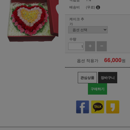
배송비
(무료)
케이크 추
가
수량
66,000
옵션 적용가
원
관심상품
장바구니
구매하기