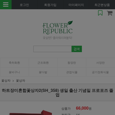
로그인
회원가입
마이페이지
최근본상품
축하화환
근조화환
동양란
서양란
꽃바구니
꽃다발
관엽식물
공기정화식물
꽃상자
꽃상자
하트장미혼합꽃상자2(SH_358) 생일 출산 기념일 프로포즈 졸
업
66,000
상품가
원
적립금
1%