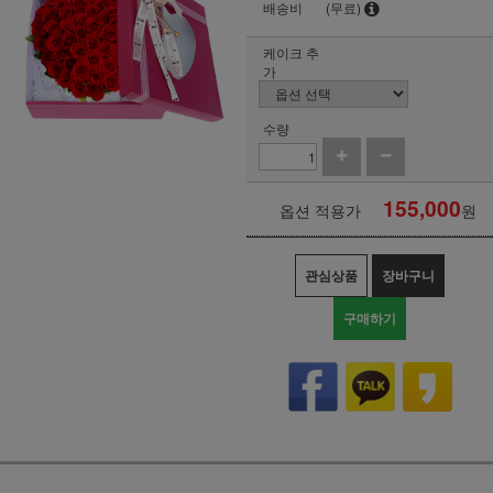
배송비
(무료)
케이크 추
가
수량
155,000
옵션 적용가
원
관심상품
장바구니
구매하기