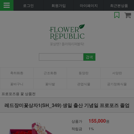
로그인
회원가입
마이페이지
최근본상품
축하화환
근조화환
동양란
서양란
꽃바구니
꽃다발
관엽식물
공기정화식물
프로포즈용 꽃 상품전
레드장미꽃상자1(SH_349) 생일 출산 기념일 프로포즈 졸업
155,000
상품가
원
적립금
1%