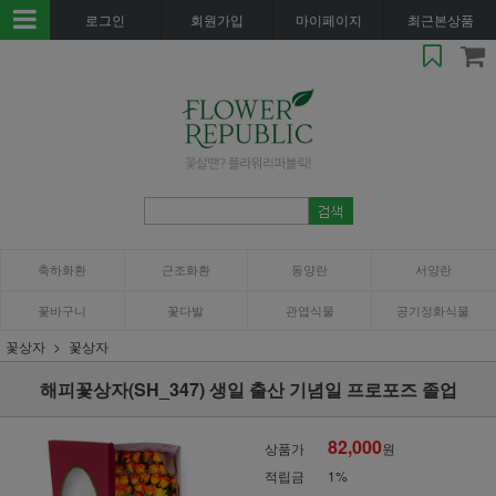
로그인
회원가입
마이페이지
최근본상품
축하화환
근조화환
동양란
서양란
꽃바구니
꽃다발
관엽식물
공기정화식물
꽃상자
꽃상자
해피꽃상자(SH_347) 생일 출산 기념일 프로포즈 졸업
82,000
상품가
원
적립금
1%