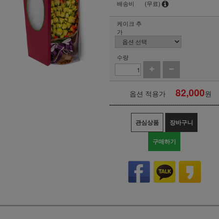
배송비
(무료)
케이크 추
가
수량
82,000
옵션 적용가
원
관심상품
장바구니
구매하기