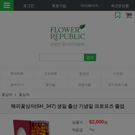
로그인
회원가입
마이페이지
최근본상품
축하화환
근조화환
동양란
서양란
꽃바구니
꽃다발
관엽식물
공기정화식물
꽃상자
꽃상자
해피꽃상자(SH_347) 생일 출산 기념일 프로포즈 졸업
82,000
상품가
원
적립금
1%