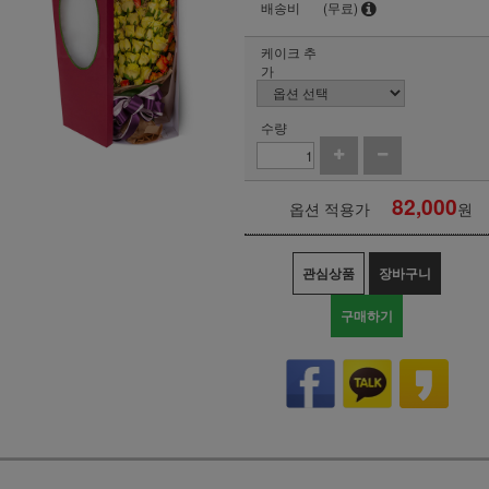
배송비
(무료)
케이크 추
가
수량
82,000
옵션 적용가
원
관심상품
장바구니
구매하기