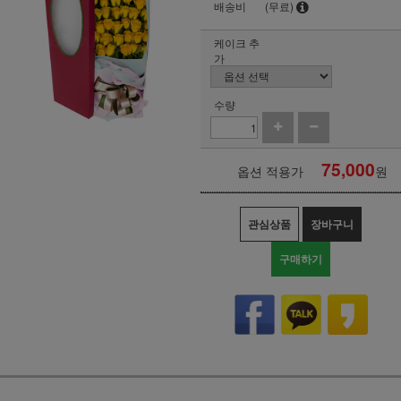
배송비
(무료)
케이크 추
가
수량
75,000
옵션 적용가
원
관심상품
장바구니
구매하기