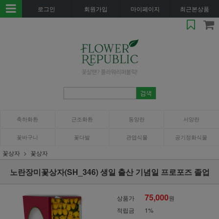
로그인
회원가입
마이페이지
최근본상품
축하화환
근조화환
동양란
서양란
꽃바구니
꽃다발
관엽식물
공기정화식물
꽃상자
꽃상자
노란장미꽃상자(SH_346) 생일 출산 기념일 프로포즈 졸업
75,000
상품가
원
적립금
1%