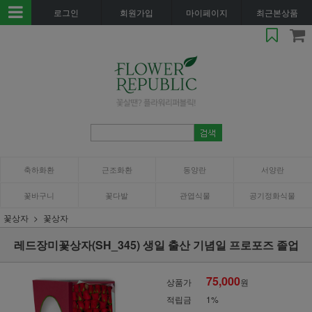
로그인
회원가입
마이페이지
최근본상품
축하화환
근조화환
동양란
서양란
꽃바구니
꽃다발
관엽식물
공기정화식물
꽃상자
꽃상자
레드장미꽃상자(SH_345) 생일 출산 기념일 프로포즈 졸업
75,000
상품가
원
적립금
1%