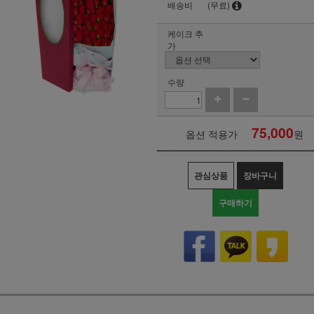
배송비
(무료)
케이크 추
가
수량
75,000
옵션 적용가
원
관심상품
장바구니
구매하기