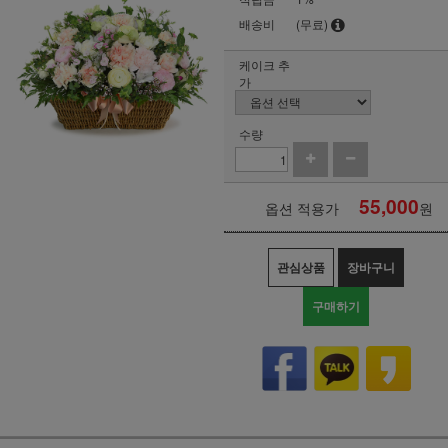
배송비
(무료)
케이크 추
가
수량
55,000
옵션 적용가
원
관심상품
장바구니
구매하기