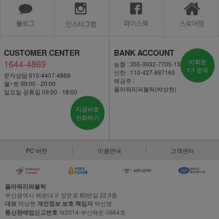
CUSTOMER CENTER
BANK ACCOUNT
1644-4869
비회원
농협 : 355-0032-7705-13
1:1 문의
신한 : 110-427-887160
문자상담 010-4407-4869
예금주 :
월~토 09:00 - 20:00
플라워리퍼블릭(박상현)
일요일·공휴일 09:00 - 18:00
지금바로
전화하기
PC 버전
이용안내
고객센터
플라워리퍼블릭
부산광역시 해운대구 양운로 80번길 22,9층
대표
박상현
개인정보 보호 책임자
박신영
통신판매업신고번호
제2014-부산해운-0664호