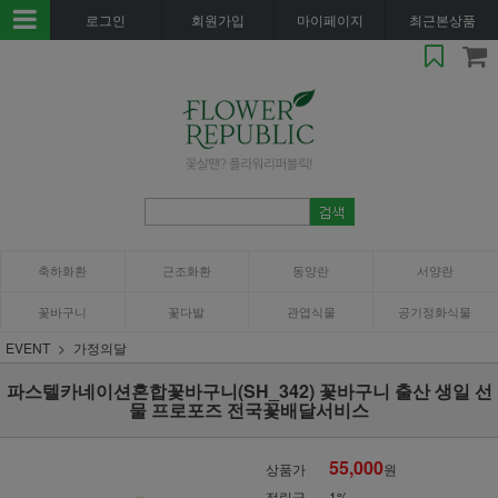
로그인
회원가입
마이페이지
최근본상품
축하화환
근조화환
동양란
서양란
꽃바구니
꽃다발
관엽식물
공기정화식물
EVENT
가정의달
파스텔카네이션혼합꽃바구니(SH_342) 꽃바구니 출산 생일 선
물 프로포즈 전국꽃배달서비스
55,000
상품가
원
적립금
1%