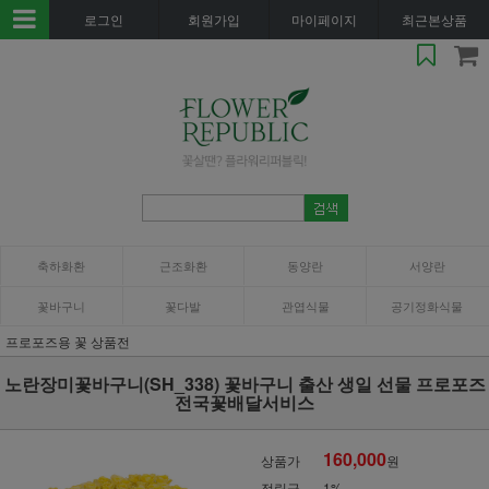
로그인
회원가입
마이페이지
최근본상품
축하화환
근조화환
동양란
서양란
꽃바구니
꽃다발
관엽식물
공기정화식물
프로포즈용 꽃 상품전
노란장미꽃바구니(SH_338) 꽃바구니 출산 생일 선물 프로포즈
전국꽃배달서비스
160,000
상품가
원
적립금
1%