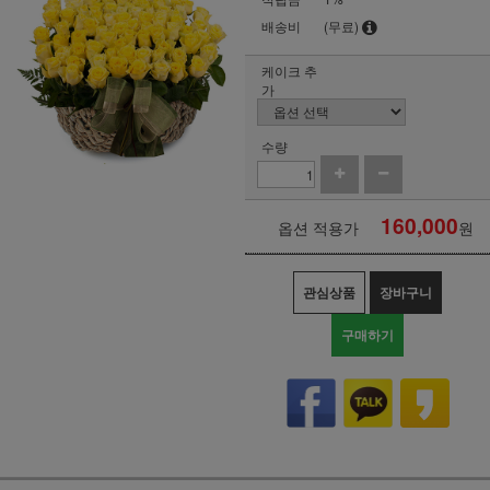
배송비
(무료)
케이크 추
가
수량
160,000
옵션 적용가
원
관심상품
장바구니
구매하기