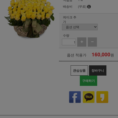
배송비
(무료)
케이크 추
가
수량
160,000
옵션 적용가
원
관심상품
장바구니
구매하기