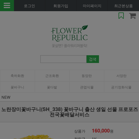
로그인
회원가입
마이페이지
최근본상품
축하화환
근조화환
동양란
서양란
꽃바구니
꽃다발
관엽식물
공기정화식물
NEW
노란장미꽃바구니(SH_338) 꽃바구니 출산 생일 선물 프로포즈
전국꽃배달서비스
160,000
상품가
원
적립금
1%