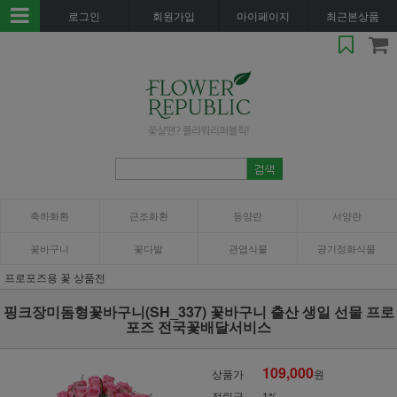
로그인
회원가입
마이페이지
최근본상품
축하화환
근조화환
동양란
서양란
꽃바구니
꽃다발
관엽식물
공기정화식물
프로포즈용 꽃 상품전
핑크장미돔형꽃바구니(SH_337) 꽃바구니 출산 생일 선물 프로
포즈 전국꽃배달서비스
109,000
상품가
원
적립금
1%