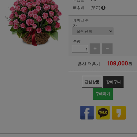
배송비
(무료)
케이크 추
가
수량
109,000
옵션 적용가
원
관심상품
장바구니
구매하기