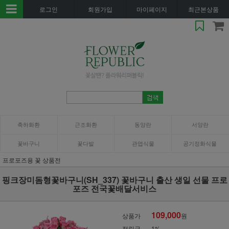
로그인
회원가입
마이페이지
최근본상품
축하화환
근조화환
동양란
서양란
꽃바구니
꽃다발
관엽식물
공기정화식물
프로포즈용 꽃 상품전
핑크장미돔형꽃바구니(SH_337) 꽃바구니 출산 생일 선물 프로
포즈 전국꽃배달서비스
109,000
상품가
원
적립금
1%