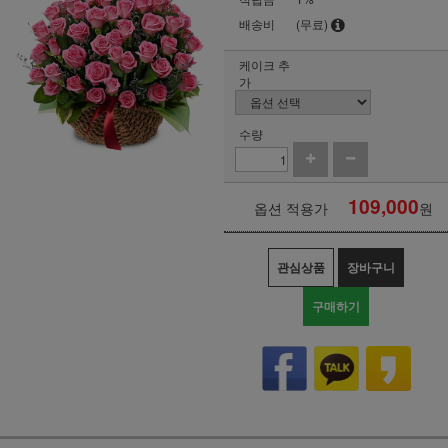
배송비
(무료)
케이크 추
가
수량
109,000
옵션 적용가
원
관심상품
장바구니
구매하기