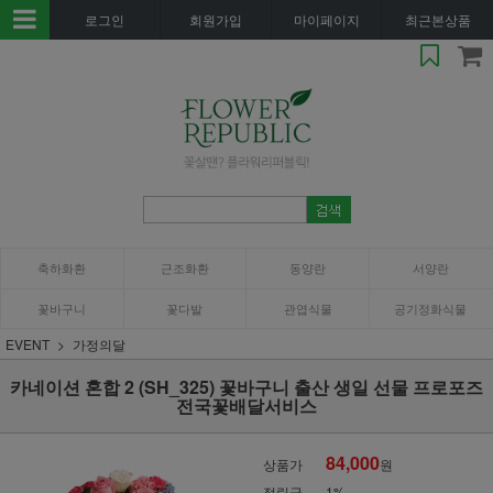
로그인
회원가입
마이페이지
최근본상품
축하화환
근조화환
동양란
서양란
꽃바구니
꽃다발
관엽식물
공기정화식물
EVENT
가정의달
카네이션 혼합 2 (SH_325) 꽃바구니 출산 생일 선물 프로포즈
전국꽃배달서비스
84,000
상품가
원
적립금
1%