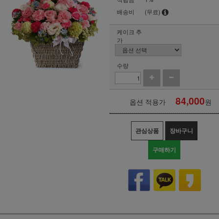
배송비
(무료)
케이크 추
가
수량
84,000
옵션 적용가
원
관심상품
장바구니
구매하기