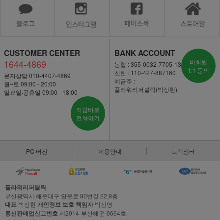
CUSTOMER CENTER
BANK ACCOUNT
1644-4869
비회원
농협 : 355-0032-7705-13
1:1 문의
신한 : 110-427-887160
문자상담 010-4407-4869
예금주 :
월~토 09:00 - 20:00
플라워리퍼블릭(박상현)
일요일·공휴일 09:00 - 18:00
지금바로
전화하기
PC 버전
이용안내
고객센터
플라워리퍼블릭
부산광역시 해운대구 양운로 80번길 22,9층
대표
박상현
개인정보 보호 책임자
박신영
통신판매업신고번호
제2014-부산해운-0664호