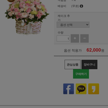
배송비
(무료)
케이크 추
가
수량
62,000
옵션 적용가
원
관심상품
장바구니
구매하기