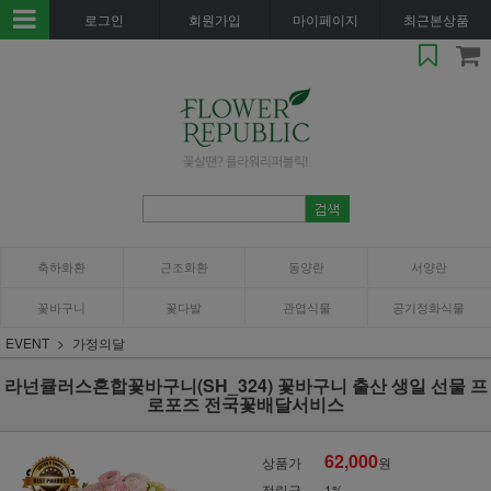
로그인
회원가입
마이페이지
최근본상품
축하화환
근조화환
동양란
서양란
꽃바구니
꽃다발
관엽식물
공기정화식물
EVENT
가정의달
라넌큘러스혼합꽃바구니(SH_324) 꽃바구니 출산 생일 선물 프
로포즈 전국꽃배달서비스
62,000
상품가
원
적립금
1%