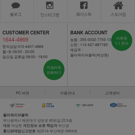
CUSTOMER CENTER
BANK ACCOUNT
1644-4869
비회원
농협 : 355-0032-7705-13
1:1 문의
신한 : 110-427-887160
문자상담 010-4407-4869
예금주 :
월~토 09:00 - 20:00
플라워리퍼블릭(박상현)
일요일·공휴일 09:00 - 18:00
지금바로
전화하기
PC 버전
이용안내
고객센터
플라워리퍼블릭
부산광역시 해운대구 양운로 80번길 22,9층
대표
박상현
개인정보 보호 책임자
박신영
통신판매업신고번호
제2014-부산해운-0664호