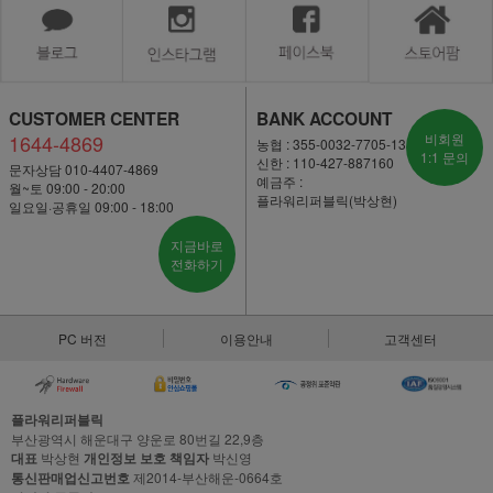
CUSTOMER CENTER
BANK ACCOUNT
1644-4869
비회원
농협 : 355-0032-7705-13
1:1 문의
신한 : 110-427-887160
문자상담 010-4407-4869
예금주 :
월~토 09:00 - 20:00
플라워리퍼블릭(박상현)
일요일·공휴일 09:00 - 18:00
지금바로
전화하기
PC 버전
이용안내
고객센터
플라워리퍼블릭
부산광역시 해운대구 양운로 80번길 22,9층
대표
박상현
개인정보 보호 책임자
박신영
통신판매업신고번호
제2014-부산해운-0664호