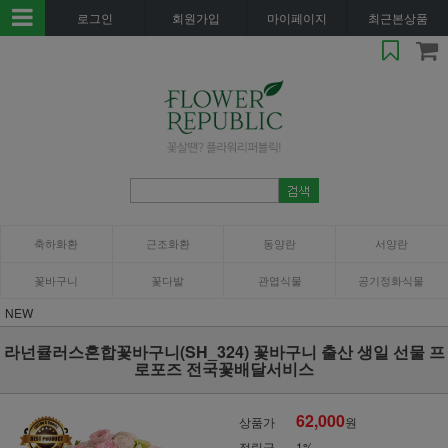
로그인
회원가입
마이페이지
최근본상품
축하화환
근조화환
동양란
서양란
꽃바구니
꽃다발
관엽식물
공기정화식물
NEW
라넌큘러스혼합꽃바구니(SH_324) 꽃바구니 출산 생일 선물 프
로포즈 전국꽃배달서비스
62,000
상품가
원
적립금
1%