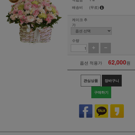
배송비
(무료)
케이크 추
가
수량
62,000
옵션 적용가
원
관심상품
장바구니
구매하기