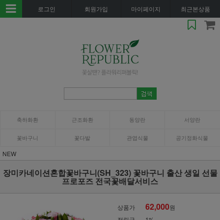
로그인
회원가입
마이페이지
최근본상품
축하화환
근조화환
동양란
서양란
꽃바구니
꽃다발
관엽식물
공기정화식물
NEW
장미카네이션혼합꽃바구니(SH_323) 꽃바구니 출산 생일 선물
프로포즈 전국꽃배달서비스
62,000
상품가
원
적립금
1%