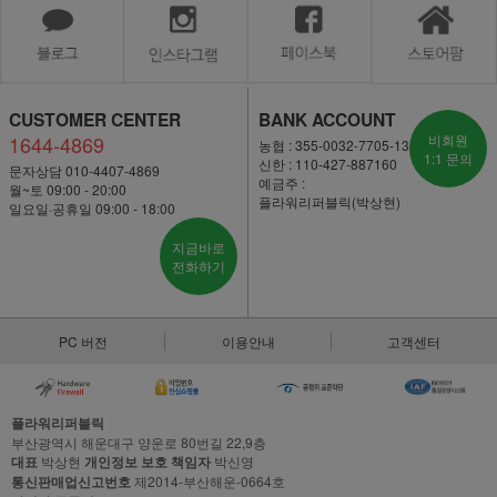
CUSTOMER CENTER
BANK ACCOUNT
1644-4869
비회원
농협 : 355-0032-7705-13
1:1 문의
신한 : 110-427-887160
문자상담 010-4407-4869
예금주 :
월~토 09:00 - 20:00
플라워리퍼블릭(박상현)
일요일·공휴일 09:00 - 18:00
지금바로
전화하기
PC 버전
이용안내
고객센터
플라워리퍼블릭
부산광역시 해운대구 양운로 80번길 22,9층
대표
박상현
개인정보 보호 책임자
박신영
통신판매업신고번호
제2014-부산해운-0664호