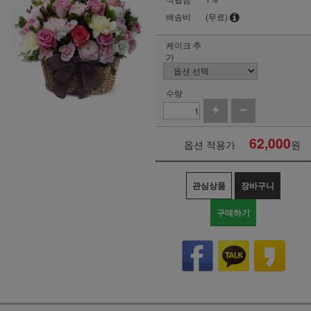
배송비
(무료)
케이크 추
가
수량
62,000
옵션 적용가
원
관심상품
장바구니
구매하기