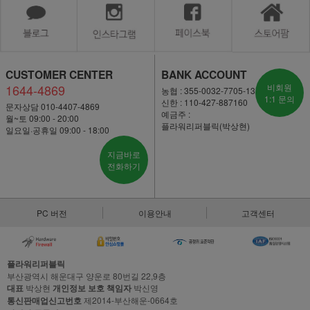
CUSTOMER CENTER
BANK ACCOUNT
1644-4869
비회원
농협 : 355-0032-7705-13
1:1 문의
신한 : 110-427-887160
문자상담 010-4407-4869
예금주 :
월~토 09:00 - 20:00
플라워리퍼블릭(박상현)
일요일·공휴일 09:00 - 18:00
지금바로
전화하기
PC 버전
이용안내
고객센터
플라워리퍼블릭
부산광역시 해운대구 양운로 80번길 22,9층
대표
박상현
개인정보 보호 책임자
박신영
통신판매업신고번호
제2014-부산해운-0664호