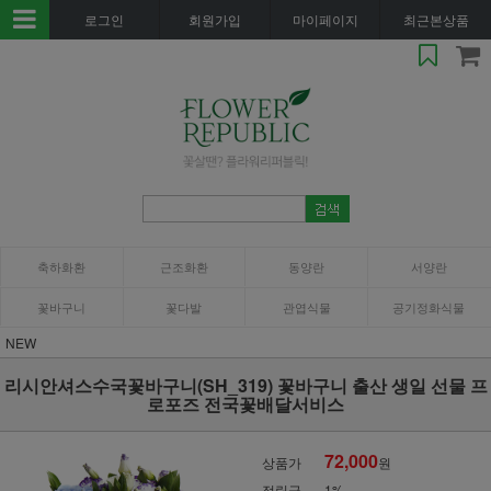
로그인
회원가입
마이페이지
최근본상품
축하화환
근조화환
동양란
서양란
꽃바구니
꽃다발
관엽식물
공기정화식물
NEW
리시안셔스수국꽃바구니(SH_319) 꽃바구니 출산 생일 선물 프
로포즈 전국꽃배달서비스
72,000
상품가
원
적립금
1%