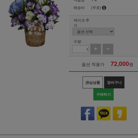
배송비
(무료)
케이크 추
가
수량
72,000
옵션 적용가
원
관심상품
장바구니
구매하기