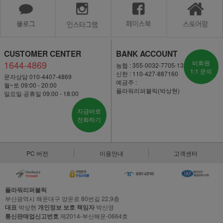
CUSTOMER CENTER
BANK ACCOUNT
1644-4869
비회원
농협 : 355-0032-7705-13
1:1 문의
신한 : 110-427-887160
문자상담 010-4407-4869
예금주 :
월~토 09:00 - 20:00
플라워리퍼블릭(박상현)
일요일·공휴일 09:00 - 18:00
지금바로
전화하기
PC 버전
이용안내
고객센터
플라워리퍼블릭
부산광역시 해운대구 양운로 80번길 22,9층
대표
박상현
개인정보 보호 책임자
박신영
통신판매업신고번호
제2014-부산해운-0664호