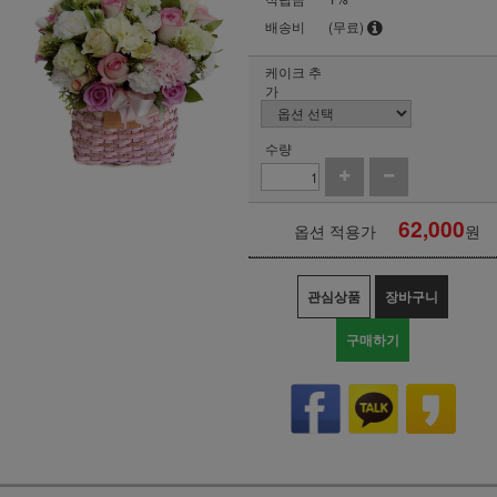
배송비
(무료)
케이크 추
가
수량
62,000
옵션 적용가
원
관심상품
장바구니
구매하기