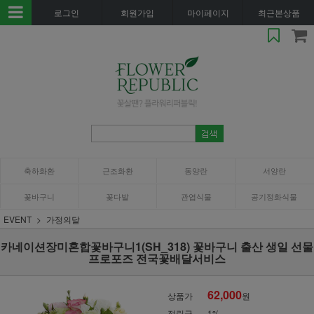
로그인
회원가입
마이페이지
최근본상품
축하화환
근조화환
동양란
서양란
꽃바구니
꽃다발
관엽식물
공기정화식물
EVENT
가정의달
카네이션장미혼합꽃바구니1(SH_318) 꽃바구니 출산 생일 선물
프로포즈 전국꽃배달서비스
62,000
상품가
원
적립금
1%