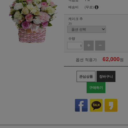
배송비
(무료)
케이크 추
가
수량
62,000
옵션 적용가
원
관심상품
장바구니
구매하기