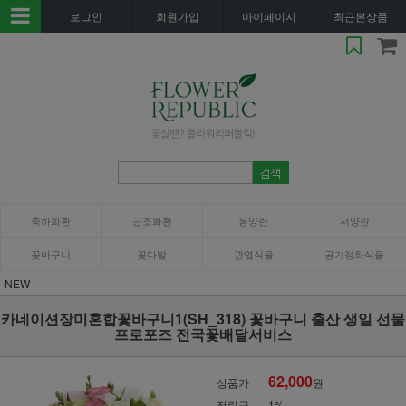
로그인
회원가입
마이페이지
최근본상품
축하화환
근조화환
동양란
서양란
꽃바구니
꽃다발
관엽식물
공기정화식물
NEW
카네이션장미혼합꽃바구니1(SH_318) 꽃바구니 출산 생일 선물
프로포즈 전국꽃배달서비스
62,000
상품가
원
적립금
1%