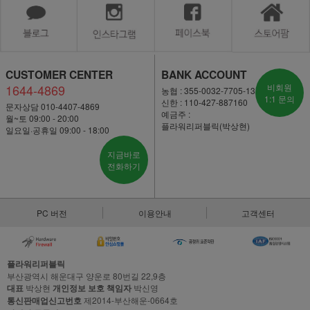
CUSTOMER CENTER
BANK ACCOUNT
1644-4869
비회원
농협 : 355-0032-7705-13
1:1 문의
신한 : 110-427-887160
문자상담 010-4407-4869
예금주 :
월~토 09:00 - 20:00
플라워리퍼블릭(박상현)
일요일·공휴일 09:00 - 18:00
지금바로
전화하기
PC 버전
이용안내
고객센터
플라워리퍼블릭
부산광역시 해운대구 양운로 80번길 22,9층
대표
박상현
개인정보 보호 책임자
박신영
통신판매업신고번호
제2014-부산해운-0664호