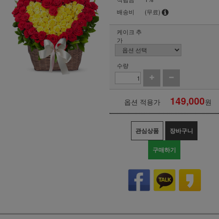
배송비
(무료)
케이크 추
가
수량
149,000
옵션 적용가
원
관심상품
장바구니
구매하기