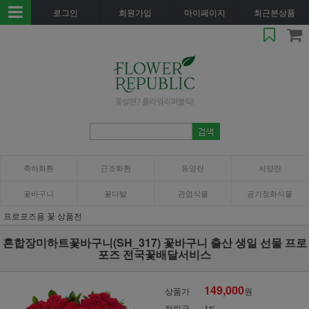
로그인
회원가입
마이페이지
최근본상품
축하화환
근조화환
동양란
서양란
꽃바구니
꽃다발
관엽식물
공기정화식물
프로포즈용 꽃 상품전
혼합장미하트꽃바구니(SH_317) 꽃바구니 출산 생일 선물 프로
포즈 전국꽃배달서비스
149,000
상품가
원
적립금
1%