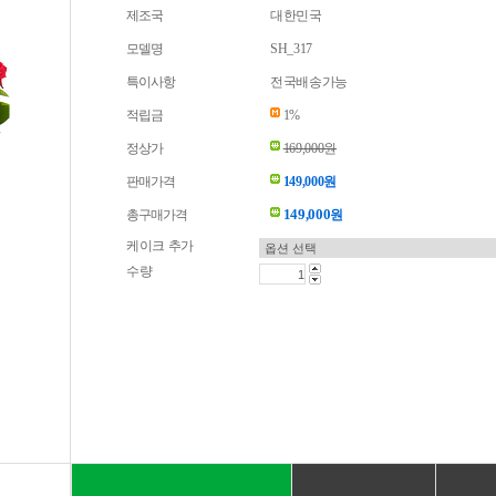
제조국
대한민국
모델명
SH_317
특이사항
전국배송가능
적립금
1%
정상가
169,000원
판매가격
149,000원
149,000
총구매가격
원
케이크 추가
수량