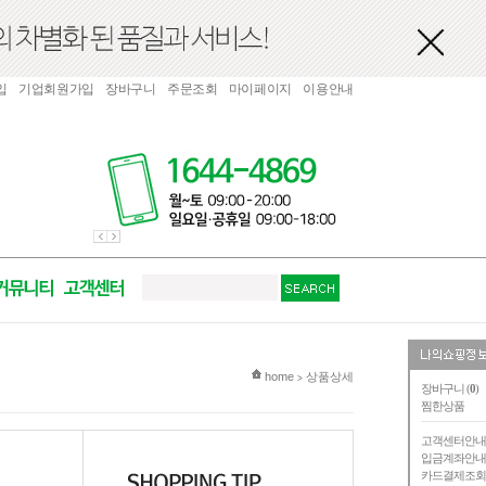
입
기업회원가입
장바구니
주문조회
마이페이지
이용안내
현재 위치
home
상품상세
>
장바구니 (
0
)
찜한상품
고객센터안
입금계좌안
카드결제조