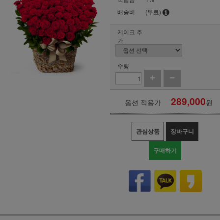
배송비
(무료)
케이크 추
가
수량
289,000
옵션 적용가
원
관심상품
장바구니
구매하기