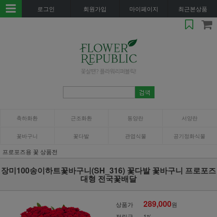
로그인
회원가입
마이페이지
최근본상품
축하화환
근조화환
동양란
서양란
꽃바구니
꽃다발
관엽식물
공기정화식물
프로포즈용 꽃 상품전
장미100송이하트꽃바구니(SH_316) 꽃다발 꽃바구니 프로포즈
대형 전국꽃배달
289,000
상품가
원
적립금
1%