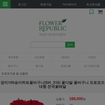
로그인
회원가입
마이페이지
최근본상품
축하화환
근조화환
동양란
서양란
꽃바구니
꽃다발
관엽식물
공기정화식물
프로포즈용 꽃 상품전
장미100송이하트꽃바구니(SH_316) 꽃다발 꽃바구니 프로포즈
대형 전국꽃배달
289,000
상품가
원
적립금
1%