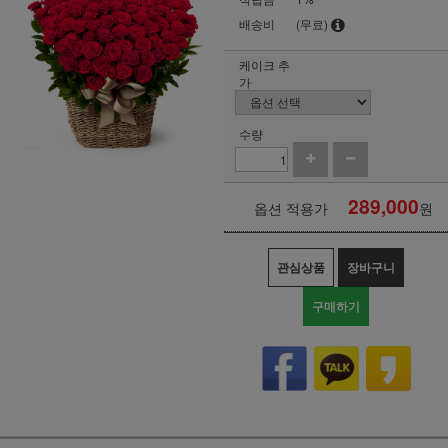
배송비
(무료)
케이크 추
가
수량
289,000
옵션 적용가
원
관심상품
장바구니
구매하기