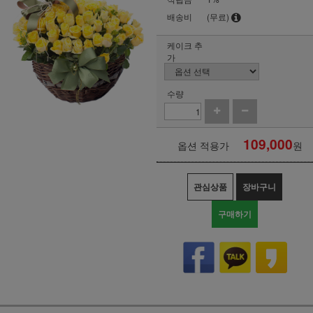
배송비
(무료)
케이크 추
가
수량
109,000
옵션 적용가
원
관심상품
장바구니
구매하기