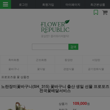
로그인
회원가입
마이페이지
최근본상품
축하화환
근조화환
동양란
서양란
꽃바구니
꽃다발
관엽식물
공기정화식물
프로포즈용 꽃 상품전
노란장미꽃바구니(SH_315) 꽃바구니 출산 생일 선물 프로포즈
전국꽃배달서비스
109,000
상품가
원
적립금
1%