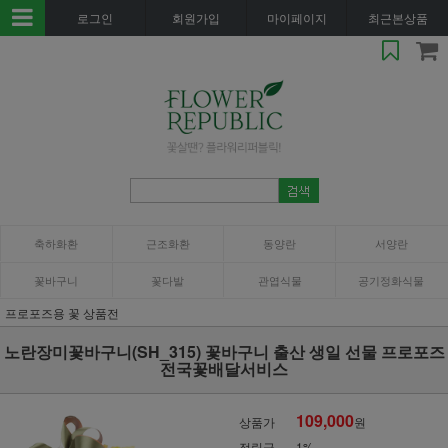
로그인
회원가입
마이페이지
최근본상품
축하화환
근조화환
동양란
서양란
꽃바구니
꽃다발
관엽식물
공기정화식물
프로포즈용 꽃 상품전
노란장미꽃바구니(SH_315) 꽃바구니 출산 생일 선물 프로포즈
전국꽃배달서비스
109,000
상품가
원
적립금
1%