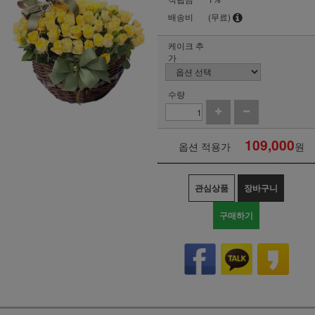
배송비
(무료)
케이크 추
가
수량
109,000
옵션 적용가
원
관심상품
장바구니
구매하기