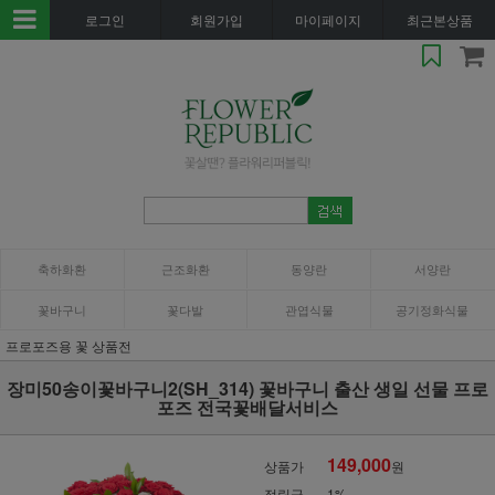
로그인
회원가입
마이페이지
최근본상품
축하화환
근조화환
동양란
서양란
꽃바구니
꽃다발
관엽식물
공기정화식물
프로포즈용 꽃 상품전
장미50송이꽃바구니2(SH_314) 꽃바구니 출산 생일 선물 프로
포즈 전국꽃배달서비스
149,000
상품가
원
적립금
1%