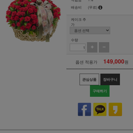
배송비
(무료)
케이크 추
가
수량
149,000
옵션 적용가
원
관심상품
장바구니
구매하기