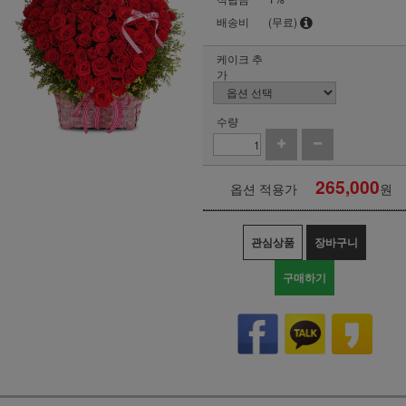
배송비
(무료)
케이크 추
가
수량
265,000
옵션 적용가
원
관심상품
장바구니
구매하기