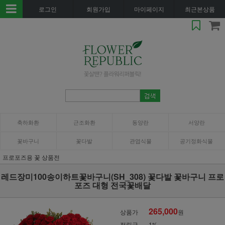
로그인
회원가입
마이페이지
최근본상품
축하화환
근조화환
동양란
서양란
꽃바구니
꽃다발
관엽식물
공기정화식물
프로포즈용 꽃 상품전
레드장미100송이하트꽃바구니(SH_308) 꽃다발 꽃바구니 프로
포즈 대형 전국꽃배달
265,000
상품가
원
적립금
1%