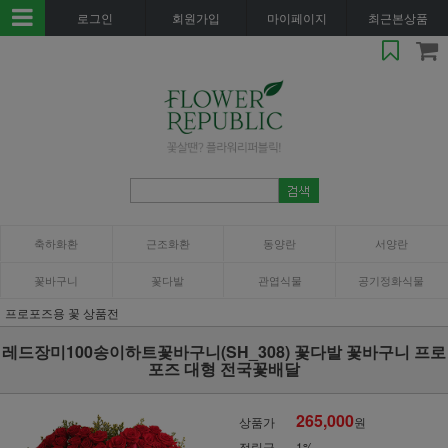
로그인
회원가입
마이페이지
최근본상품
축하화환
근조화환
동양란
서양란
꽃바구니
꽃다발
관엽식물
공기정화식물
프로포즈용 꽃 상품전
레드장미100송이하트꽃바구니(SH_308) 꽃다발 꽃바구니 프로
포즈 대형 전국꽃배달
265,000
상품가
원
적립금
1%