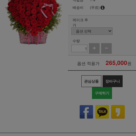
배송비
(무료)
케이크 추
가
수량
265,000
옵션 적용가
원
관심상품
장바구니
구매하기