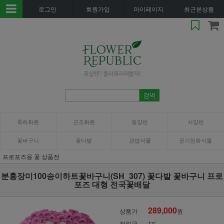
로그인
회원가입
마이페이지
최근본상품
축하화환
근조화환
동양란
서양란
꽃바구니
꽃다발
관엽식물
공기정화식물
프로포즈용 꽃 상품전
분홍장미100송이하트꽃바구니(SH_307) 꽃다발 꽃바구니 프로
포즈 대형 전국꽃배달
289,000
상품가
원
적립금
1%