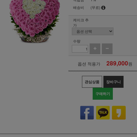
배송비
(무료)
케이크 추
가
수량
289,000
옵션 적용가
원
관심상품
장바구니
구매하기