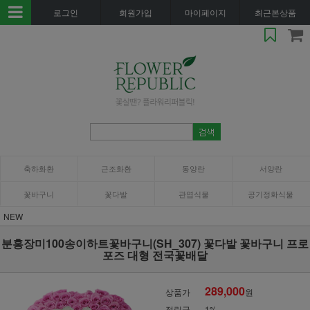
로그인
회원가입
마이페이지
최근본상품
축하화환
근조화환
동양란
서양란
꽃바구니
꽃다발
관엽식물
공기정화식물
NEW
분홍장미100송이하트꽃바구니(SH_307) 꽃다발 꽃바구니 프로
포즈 대형 전국꽃배달
289,000
상품가
원
적립금
1%