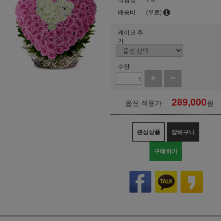
배송비
(무료)
케이크 추
가
수량
289,000
옵션 적용가
원
관심상품
장바구니
구매하기