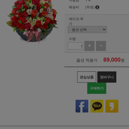
배송비
(무료)
케이크 추
가
수량
89,000
옵션 적용가
원
관심상품
장바구니
구매하기