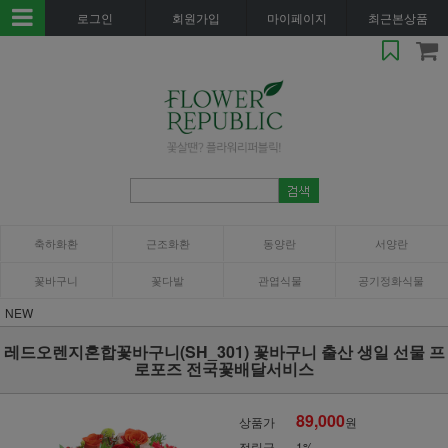
로그인
회원가입
마이페이지
최근본상품
축하화환
근조화환
동양란
서양란
꽃바구니
꽃다발
관엽식물
공기정화식물
NEW
레드오렌지혼합꽃바구니(SH_301) 꽃바구니 출산 생일 선물 프
로포즈 전국꽃배달서비스
89,000
상품가
원
적립금
1%