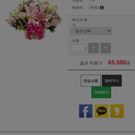
배송비
(무료)
케이크 추
가
수량
65,000
옵션 적용가
원
관심상품
장바구니
구매하기