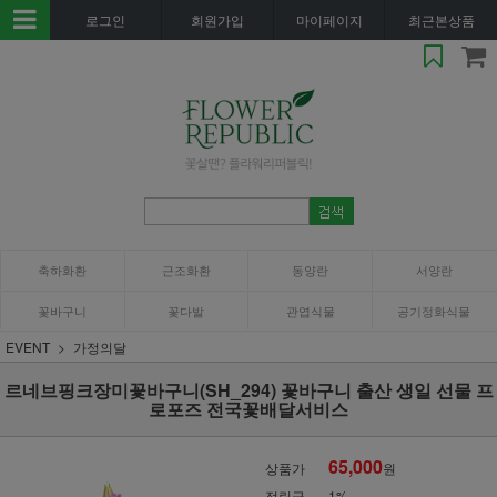
로그인
회원가입
마이페이지
최근본상품
축하화환
근조화환
동양란
서양란
꽃바구니
꽃다발
관엽식물
공기정화식물
EVENT
가정의달
르네브핑크장미꽃바구니(SH_294) 꽃바구니 출산 생일 선물 프
로포즈 전국꽃배달서비스
65,000
상품가
원
적립금
1%