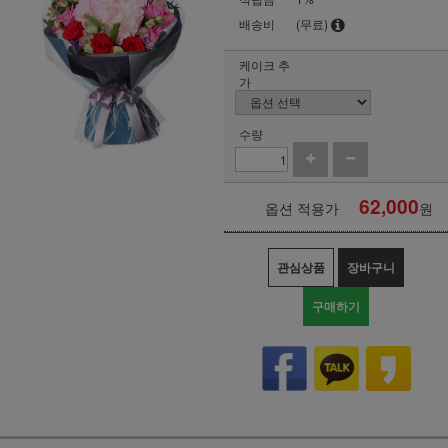
배송비
(무료)
케이크 추
가
수량
62,000
옵션 적용가
원
관심상품
장바구니
구매하기