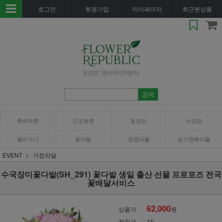
로그인
회원가입
마이페이지
최근본상품
축하화환
근조화환
동양란
서양란
꽃바구니
꽃다발
관엽식물
공기정화식물
EVENT
가정의달
수국장미꽃다발(SH_291) 꽃다발 생일 출산 선물 프로포즈 전국
꽃배달서비스
62,000
상품가
원
적립금
1%