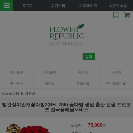
로그인
회원가입
마이페이지
최근본상품
축하화환
근조화환
동양란
서양란
꽃바구니
꽃다발
관엽식물
공기정화식물
프로포즈용 꽃 상품전
빨간장미안개꽃다발2(SH_289) 꽃다발 생일 출산 선물 프로포
즈 전국꽃배달서비스
75,000
상품가
원
적립금
1%