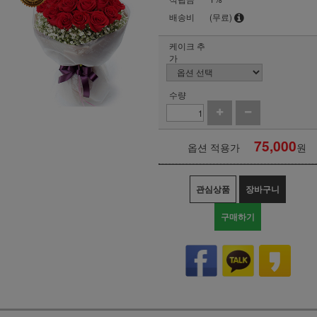
배송비
(무료)
케이크 추
가
수량
75,000
옵션 적용가
원
관심상품
장바구니
구매하기