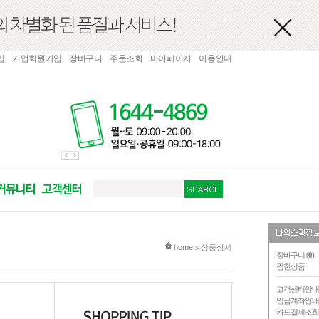
입
기업회원가입
장바구니
주문조회
마이페이지
이용안내
현재 위치
home
상품상세
>
장바구니 (
0
)
찜한상품
고객센터안
입금계좌안
카드결제조