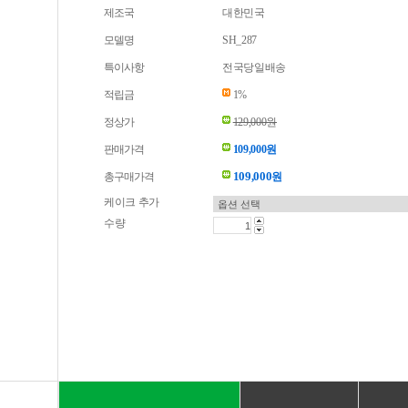
제조국
대한민국
모델명
SH_287
특이사항
전국당일배송
적립금
1%
정상가
129,000원
판매가격
109,000원
109,000
총구매가격
원
케이크 추가
수량