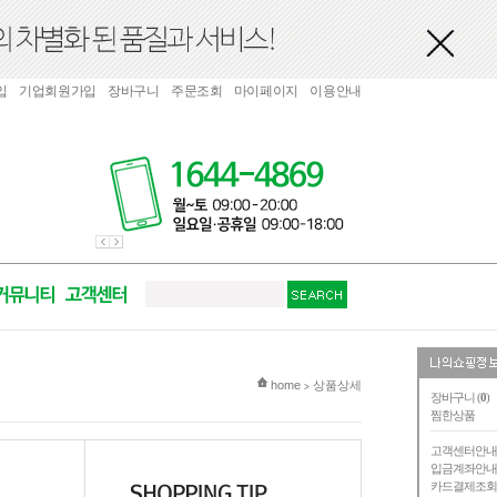
입
기업회원가입
장바구니
주문조회
마이페이지
이용안내
현재 위치
home
상품상세
>
장바구니 (
0
)
찜한상품
고객센터안
입금계좌안
카드결제조