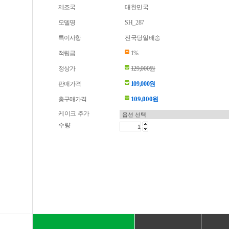
제조국
대한민국
모델명
SH_287
특이사항
전국당일배송
적립금
1%
정상가
129,000원
판매가격
109,000원
109,000
총구매가격
원
케이크 추가
수량