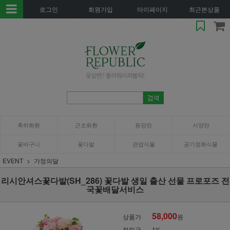
로그인
회원가입
마이페이지
최근본상품
축하화환
근조화환
동양란
서양란
꽃바구니
꽃다발
관엽식물
공기정화식물
EVENT
가정의달
리시안셔스꽃다발(SH_286) 꽃다발 생일 출산 선물 프로포즈 전
국꽃배달서비스
58,000
상품가
원
적립금
1%