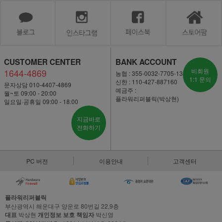
CUSTOMER CENTER
BANK ACCOUNT
1644-4869
비회원
농협 : 355-0032-7705-13
1:1 문의
신한 : 110-427-887160
문자상담 010-4407-4869
예금주 :
월~토 09:00 - 20:00
플라워리퍼블릭(박상현)
일요일·공휴일 09:00 - 18:00
지금바로
전화하기
PC 버전
이용안내
고객센터
플라워리퍼블릭
부산광역시 해운대구 양운로 80번길 22,9층
대표
박상현
개인정보 보호 책임자
박신영