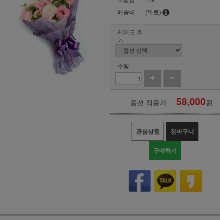
배송비
(무료)
케이크 추
가
수량
58,000
옵션 적용가
원
관심상품
장바구니
구매하기