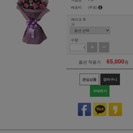
배송비
(무료)
케이크 추
가
수량
65,000
옵션 적용가
원
관심상품
장바구니
구매하기