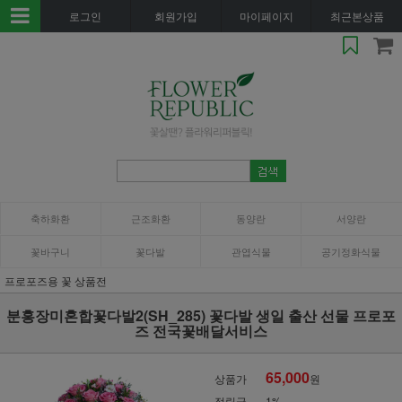
로그인
회원가입
마이페이지
최근본상품
축하화환
근조화환
동양란
서양란
꽃바구니
꽃다발
관엽식물
공기정화식물
프로포즈용 꽃 상품전
분홍장미혼합꽃다발2(SH_285) 꽃다발 생일 출산 선물 프로포
즈 전국꽃배달서비스
65,000
상품가
원
적립금
1%