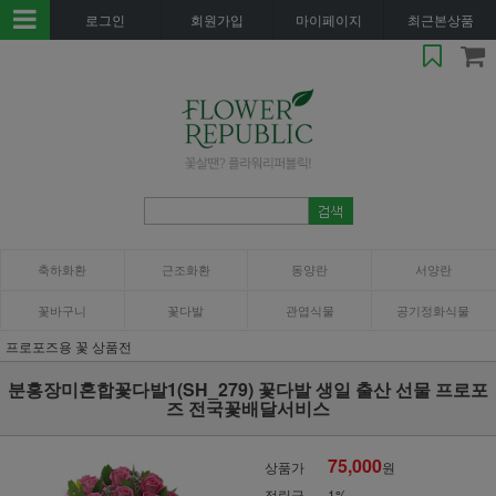
로그인
회원가입
마이페이지
최근본상품
축하화환
근조화환
동양란
서양란
꽃바구니
꽃다발
관엽식물
공기정화식물
프로포즈용 꽃 상품전
분홍장미혼합꽃다발1(SH_279) 꽃다발 생일 출산 선물 프로포
즈 전국꽃배달서비스
75,000
상품가
원
적립금
1%