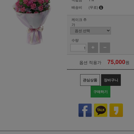
배송비
(무료)
케이크 추
가
수량
75,000
옵션 적용가
원
관심상품
장바구니
구매하기