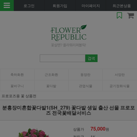
로그인
회원가입
마이페이지
최근본상품
축하화환
근조화환
동양란
서양란
꽃바구니
꽃다발
관엽식물
공기정화식물
프로포즈용 꽃 상품전
분홍장미혼합꽃다발1(SH_279) 꽃다발 생일 출산 선물 프로포
즈 전국꽃배달서비스
75,000
상품가
원
적립금
1%