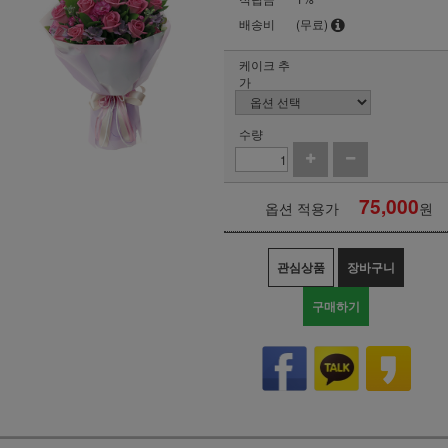
배송비
(무료)
케이크 추
가
수량
75,000
옵션 적용가
원
관심상품
장바구니
구매하기