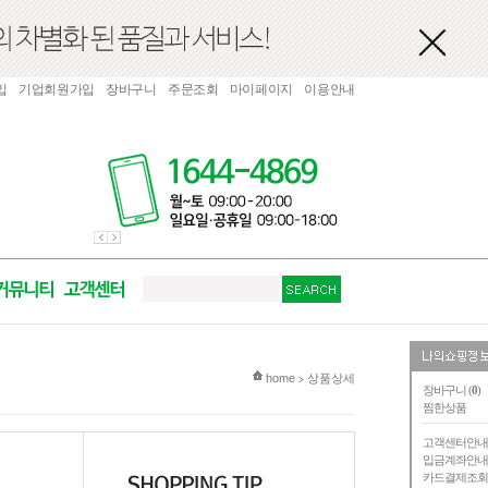
입
기업회원가입
장바구니
주문조회
마이페이지
이용안내
현재 위치
home
상품상세
>
장바구니 (
0
)
찜한상품
고객센터안
입금계좌안
카드결제조