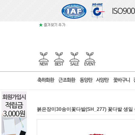
붉은장미30송이꽃다발(SH_277) 꽃다발 생