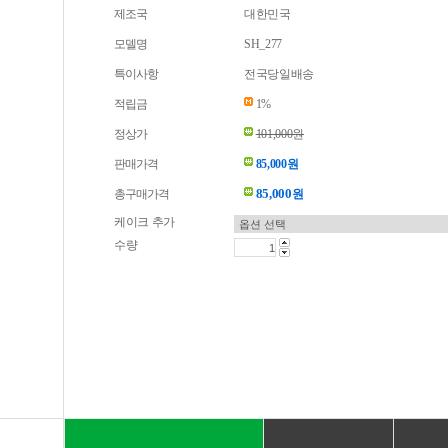
제조국
대한민국
모델명
SH_277
특이사항
전국당일배송
적립금
1%
정상가
101,000원
판매가격
85,000원
85,000
총구매가격
원
케이크 추가
수량