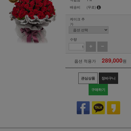
배송비
(무료)
케이크 추
가
수량
289,000
옵션 적용가
원
관심상품
장바구니
구매하기