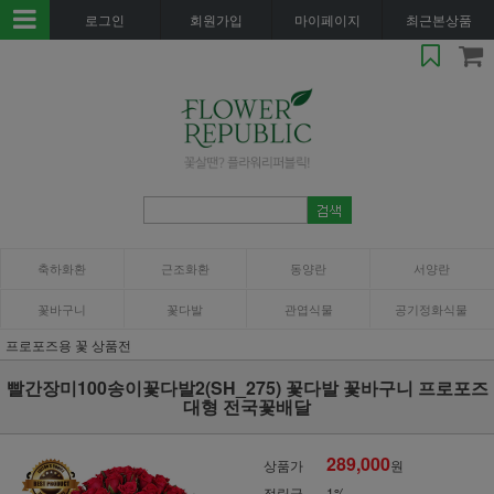
로그인
회원가입
마이페이지
최근본상품
축하화환
근조화환
동양란
서양란
꽃바구니
꽃다발
관엽식물
공기정화식물
프로포즈용 꽃 상품전
빨간장미100송이꽃다발2(SH_275) 꽃다발 꽃바구니 프로포즈
대형 전국꽃배달
289,000
상품가
원
적립금
1%