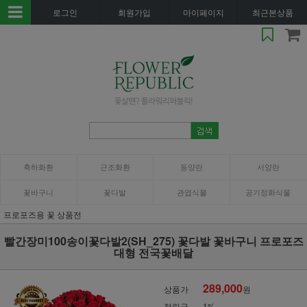
로그인
회원가입
마이페이지
최근본상품
축하화환
근조화환
동양란
서양란
꽃바구니
꽃다발
관엽식물
공기정화식물
프로포즈용 꽃 상품전
빨간장미100송이꽃다발2(SH_275) 꽃다발 꽃바구니 프로포즈
대형 전국꽃배달
289,000
상품가
원
적립금
1%