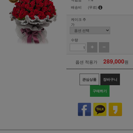
배송비
(무료)
케이크 추
가
수량
289,000
옵션 적용가
원
관심상품
장바구니
구매하기