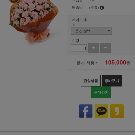
배송비
(무료)
케이크 추
가
수량
105,000
옵션 적용가
원
관심상품
장바구니
구매하기