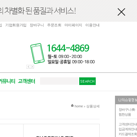
입
기업회원가입
장바구니
주문조회
마이페이지
이용안내
현재 위치
home
상품상세
>
장바구니 (
0
)
찜한상품
고객센터안
입금계좌안
카드결제조