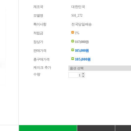
제조국
대한민국
모델명
SH_272
특이사항
전국당일배송
적립금
1%
정상가
117,000원
판매가격
105,000원
105,000
총구매가격
원
케이크 추가
수량