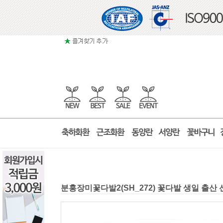
분홍장미꽃다발2(SH_272) 꽃다발 생일 출