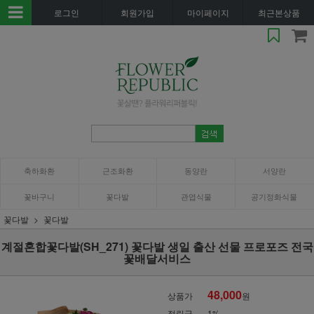
로그인
회원가입
마이페이지
최근본상품
축하화환
근조화환
동양란
서양란
꽃바구니
꽃다발
관엽식물
공기정화식물
꽃다발
꽃다발
계절혼합꽃다발(SH_271) 꽃다발 생일 출산 선물 프로포즈 전국
꽃배달서비스
48,000
상품가
원
적립금
1%