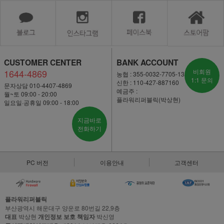
CUSTOMER CENTER
BANK ACCOUNT
1644-4869
비회원
농협 : 355-0032-7705-13
1:1 문의
신한 : 110-427-887160
문자상담 010-4407-4869
예금주 :
월~토 09:00 - 20:00
플라워리퍼블릭(박상현)
일요일·공휴일 09:00 - 18:00
지금바로
전화하기
PC 버전
이용안내
고객센터
플라워리퍼블릭
부산광역시 해운대구 양운로 80번길 22,9층
대표
박상현
개인정보 보호 책임자
박신영