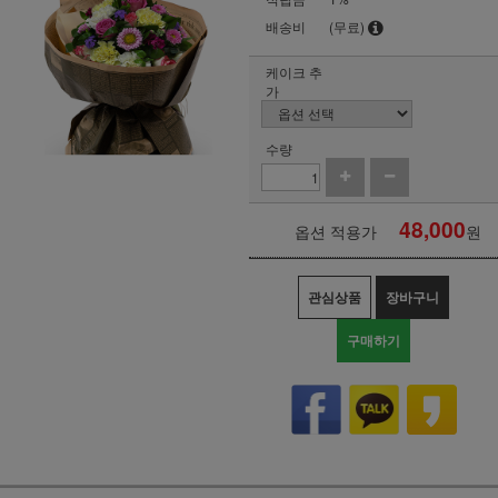
배송비
(무료)
케이크 추
가
수량
48,000
옵션 적용가
원
관심상품
장바구니
구매하기