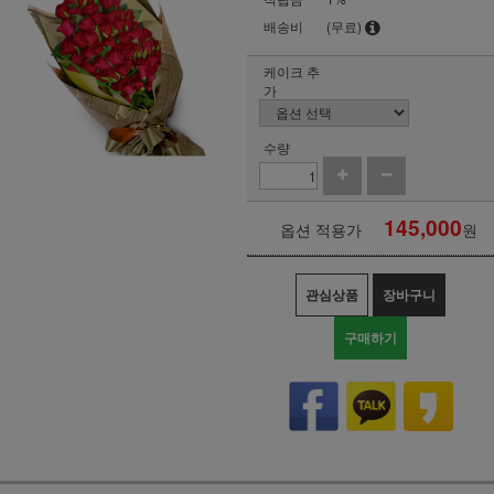
배송비
(무료)
케이크 추
가
수량
145,000
옵션 적용가
원
관심상품
장바구니
구매하기