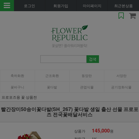
로그인
회원가입
마이페이지
최근본상품
축하화환
근조화환
동양란
서양란
꽃바구니
꽃다발
관엽식물
공기정화식물
프로포즈용 꽃 상품전
빨간장미50송이꽃다발(SH_267) 꽃다발 생일 출산 선물 프로포
즈 전국꽃배달서비스
145,000
상품가
원
적립금
1%