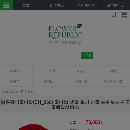
로그인
회원가입
마이페이지
최근본상품
축하화환
근조화환
동양란
서양란
꽃바구니
꽃다발
관엽식물
공기정화식물
프로포즈용 꽃 상품전
붉은장미꽃다발(SH_266) 꽃다발 생일 출산 선물 프로포즈 전국
꽃배달서비스
78,000
상품가
원
적립금
1%