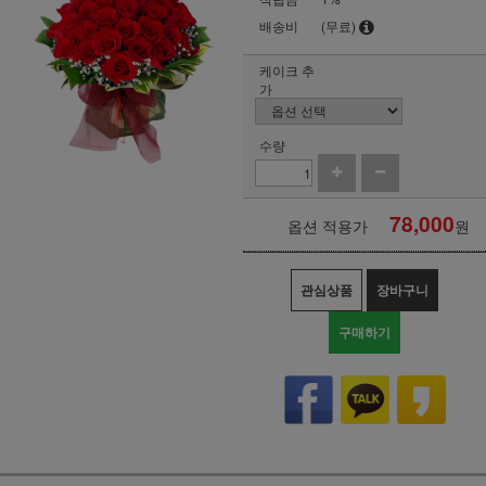
배송비
(무료)
케이크 추
가
수량
78,000
옵션 적용가
원
관심상품
장바구니
구매하기