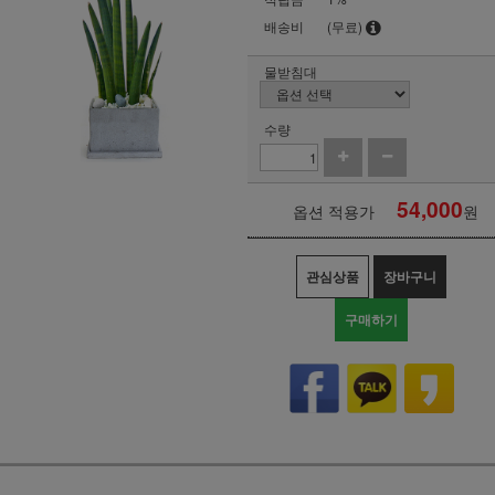
배송비
(무료)
물받침대
수량
54,000
옵션 적용가
원
관심상품
장바구니
구매하기