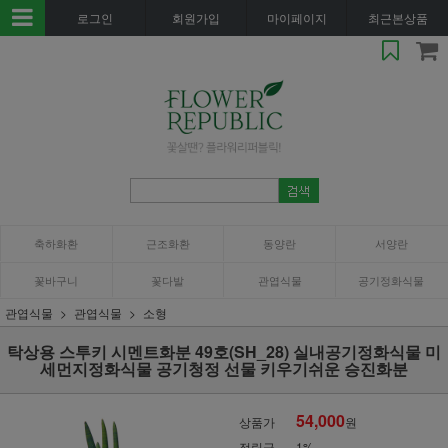
로그인
회원가입
마이페이지
최근본상품
축하화환
근조화환
동양란
서양란
꽃바구니
꽃다발
관엽식물
공기정화식물
관엽식물
관엽식물
소형
탁상용 스투키 시멘트화분 49호(SH_28) 실내공기정화식물 미
세먼지정화식물 공기청정 선물 키우기쉬운 승진화분
54,000
상품가
원
적립금
1%