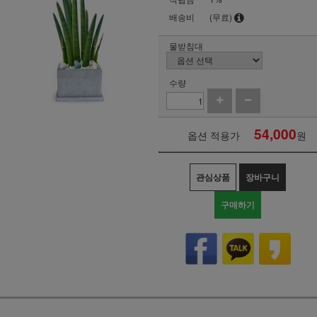
배송비
(무료)
물받침대
수량
54,000
옵션 적용가
원
관심상품
장바구니
구매하기