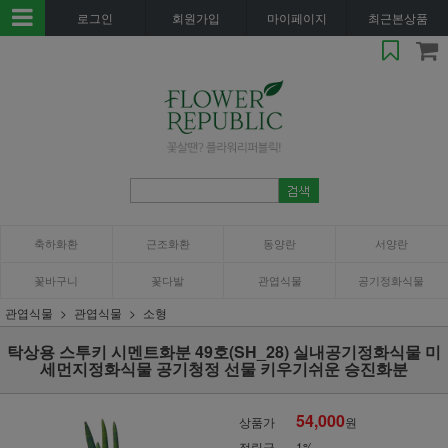
로그인
회원가입
마이페이지
최근본상품
축하화환
근조화환
동양란
서양란
꽃바구니
꽃다발
관엽식물
공기정화식물
관엽식물
관엽식물
소형
탁상용 스투키 시멘트화분 49호(SH_28) 실내공기정화식물 미
세먼지정화식물 공기청정 선물 키우기쉬운 승진화분
54,000
상품가
원
적립금
1%